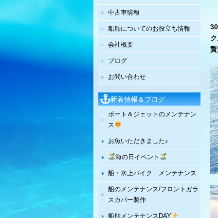
中古車情報
3
船舶についてのお役立ち情報
ク
会社概要
贅
ブログ
お問い合わせ
新着情報＆ブログ
ボート＆ジェットのメンテナン
ス
お魚いただきました♪
海の日イベント
船・水上バイク メンテナンス
船のメンテナンス/フロントガラ
スカバー製作
船舶メンテナンスDAY