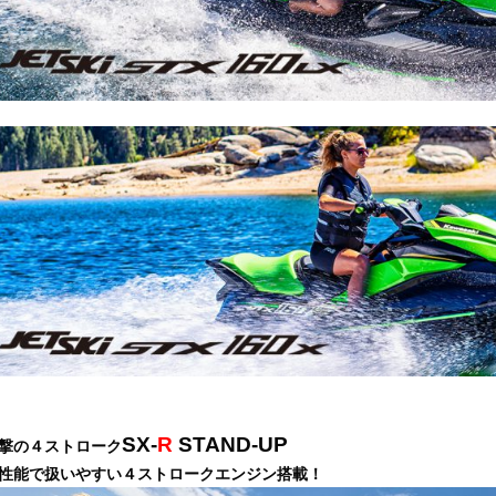
S
X-
R
STAND-UP
撃の４ストローク
性能で扱いやすい４ストロークエンジン搭載！