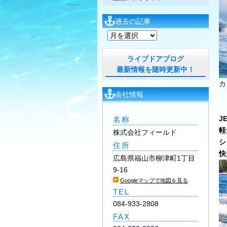
過去の記事
過
去
の
ライブドアブログ
記
最新情報を随時更新中！
事
カ
会社情報
J
名称
軽
株式会社フィールド
シ
住所
快
広島県福山市柳津町1丁目
9-16
Googleマップで地図を見る
TEL
084-933-2808
FAX