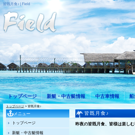
皆既月食♪ | Field
トップページ
新艇・中古艇情報
中古車情報
船
トップページ
> 皆既月食♪
皆既月食♪
メニュー
トップページ
昨夜の皆既月食、皆様は楽しむ
新艇・中古艇情報