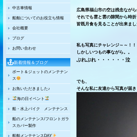
中古車情報
広島県福山市の空は残念ながら
それでも雲と雲の隙間から時折
船舶についてのお役立ち情報
皆既月食を見ることが出来まし
会社概要
ブログ
私も写真にチャレンジ～～！！
お問い合わせ
しかしいつもの事ながら。。
ぶれぶれ・・・・・・泣
新着情報＆ブログ
ボート＆ジェットのメンテナン
ス
でも、
そんな私に友達から写真が届き
お魚いただきました♪
海の日イベント
船・水上バイク メンテナンス
船のメンテナンス/フロントガラ
スカバー製作
船舶メンテナンスDAY