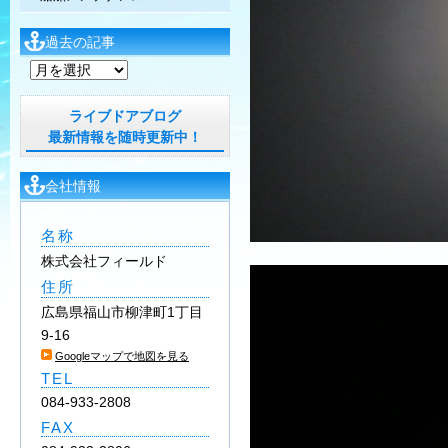
過去の記事
過
去
の
ライブドアブログ
記
最新情報を随時更新中！
事
会社情報
名称
株式会社フィールド
住所
広島県福山市柳津町1丁目
9-16
Googleマップで地図を見る
TEL
084-933-2808
FAX