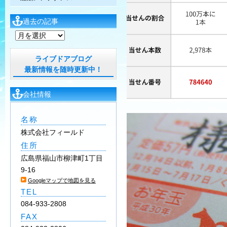
過去の記事
過
去
の
ライブドアブログ
記
最新情報を随時更新中！
事
会社情報
名称
株式会社フィールド
住所
広島県福山市柳津町1丁目
9-16
Googleマップで地図を見る
TEL
084-933-2808
FAX