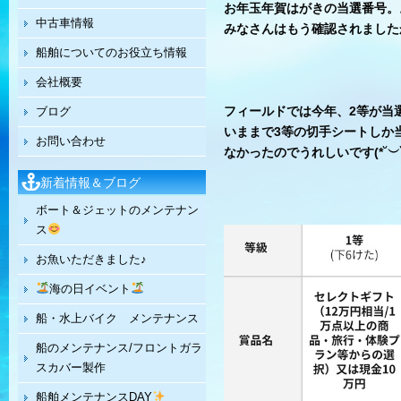
お年玉年賀はがきの当選番号。
中古車情報
みなさんはもう確認されました
船舶についてのお役立ち情報
会社概要
フィールドでは今年、2等が当選
ブログ
いままで3等の切手シートしか
お問い合わせ
なかったのでうれしいです(*˘︶˘*).
新着情報＆ブログ
ボート＆ジェットのメンテナン
ス
お魚いただきました♪
海の日イベント
船・水上バイク メンテナンス
船のメンテナンス/フロントガラ
スカバー製作
船舶メンテナンスDAY