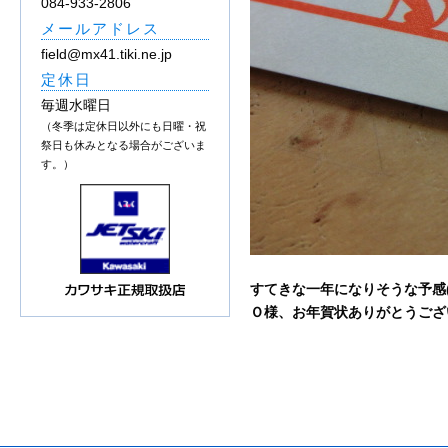
084-933-2806
メールアドレス
field@mx41.tiki.ne.jp
定休日
毎週水曜日
（冬季は定休日以外にも日曜・祝
祭日も休みとなる場合がございま
す。）
すてきな一年になりそうな予感(*˘︶˘
Ｏ様、お年賀状ありがとうござ