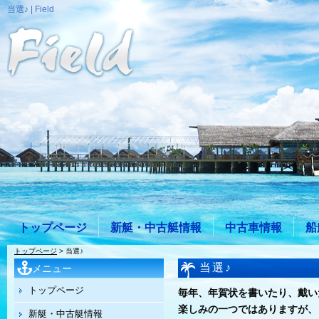
当選♪ | Field
トップページ
新艇・中古艇情報
中古車情報
船
トップページ
> 当選♪
当選♪
メニュー
トップページ
毎年、年賀状を書いたり、戴い
楽しみの一つではありますが、
新艇・中古艇情報