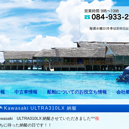
情報
中古車情報
船舶についてのお役立ち情報
会社
Kawasaki ULTRA310LX 納艇
awasaki ULTRA310LX 納艇させていただきました^^
祝
ちに待った納艇の日です！！