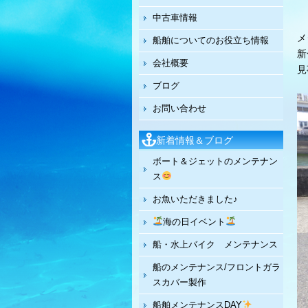
中古車情報
メ
船舶についてのお役立ち情報
新
会社概要
見
ブログ
お問い合わせ
新着情報＆ブログ
ボート＆ジェットのメンテナン
ス
お魚いただきました♪
海の日イベント
船・水上バイク メンテナンス
船のメンテナンス/フロントガラ
スカバー製作
船舶メンテナンスDAY