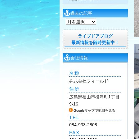
過去の記事
過
去
の
ライブドアブログ
記
最新情報を随時更新中！
事
会社情報
名称
株式会社フィールド
住所
広島県福山市柳津町1丁目
9-16
Googleマップで地図を見る
TEL
084-933-2808
FAX