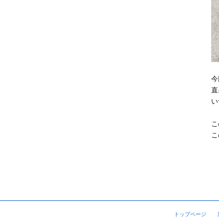
今
直
い
こ
こ
トップページ