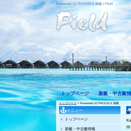
Kawasaki ULTRA310LX 納艇 | Field
トップページ
新艇・中古艇
トップページ
> Kawasaki ULTRA310LX 納艇
メニュー
トップページ
K
待
新艇・中古艇情報