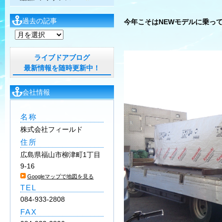
過去の記事
今年こそはNEWモデルに乗って
過
去
の
ライブドアブログ
記
最新情報を随時更新中！
事
会社情報
名称
株式会社フィールド
住所
広島県福山市柳津町1丁目
9-16
Googleマップで地図を見る
TEL
084-933-2808
FAX