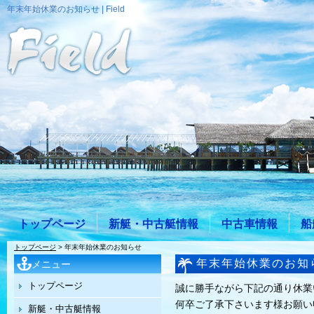
年末年始休業のお知らせ | Field
トップページ
新艇・中古艇情報
中古車情報
船
トップページ
> 年末年始休業のお知らせ
年末年始休業のお知
メニュー
トップページ
誠に勝手ながら下記の通り休業
何卒ご了承下さいます様お願い
新艇・中古艇情報