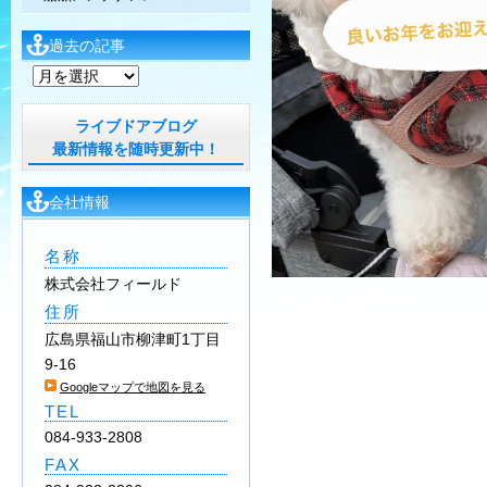
過去の記事
過
去
の
ライブドアブログ
記
最新情報を随時更新中！
事
会社情報
名称
株式会社フィールド
住所
広島県福山市柳津町1丁目
9-16
Googleマップで地図を見る
TEL
084-933-2808
FAX