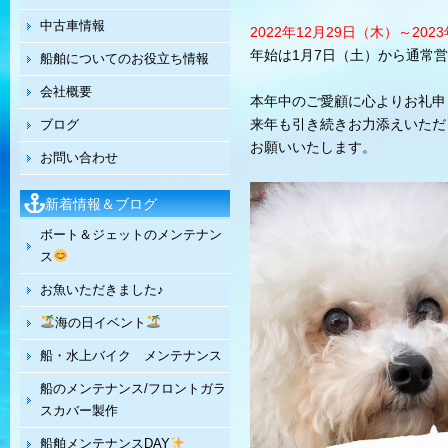
中古車情報
2022年12月29日（木）～20
年始は1月7日（土）から通常
船舶についてのお役立ち情報
会社概要
本年中のご愛顧に心よりお礼申
来年も引き続きお力添えいただ
ブログ
お願いいたします。
お問い合わせ
新着情報＆ブログ
ボート＆ジェットのメンテナン
ス
お魚いただきました♪
海の日イベント
船・水上バイク メンテナンス
船のメンテナンス/フロントガラ
スカバー製作
船舶メンテナンスDAY