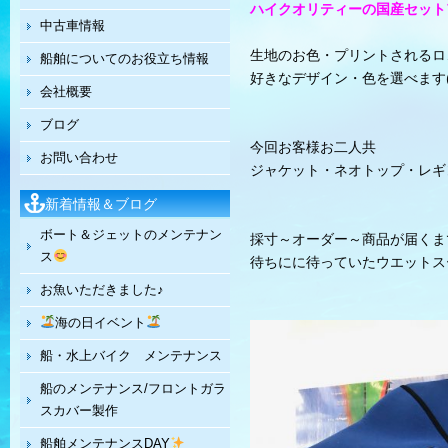
ハイクオリティーの国産セットア
中古車情報
生地のお色・プリントされるロ
船舶についてのお役立ち情報
好きなデザイン・色を選べます(^
会社概要
ブログ
今回お客様お二人共
お問い合わせ
ジャケット・ネオトップ・レギ
新着情報＆ブログ
ボート＆ジェットのメンテナン
採寸～オーダー～商品が届くま
ス
待ちにに待っていたウエットス
お魚いただきました♪
海の日イベント
船・水上バイク メンテナンス
船のメンテナンス/フロントガラ
スカバー製作
船舶メンテナンスDAY