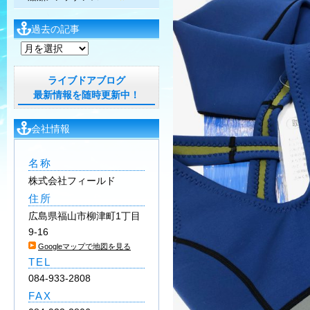
過去の記事
過
去
の
ライブドアブログ
記
最新情報を随時更新中！
事
会社情報
名称
株式会社フィールド
住所
広島県福山市柳津町1丁目
9-16
Googleマップで地図を見る
TEL
084-933-2808
FAX