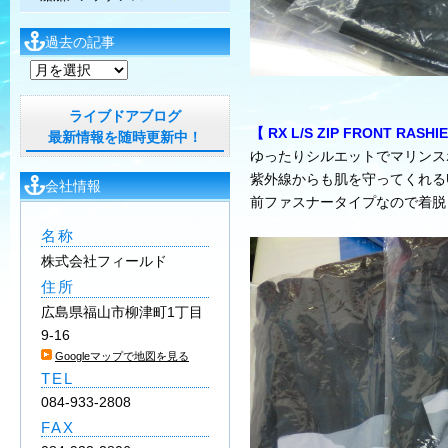
過去の記事
過
去
の
ライブドアブログ
【 RX L/S ZIP FRONT
記
最新情報を随時更新中！
ゆったりシルエットでマリンス
事
紫外線からも肌を守ってくれる
会社情報
前ファスナータイプなので着脱
名称
株式会社フィールド
住所
広島県福山市柳津町1丁目
9-16
Googleマップで地図を見る
TEL
084-933-2808
FAX