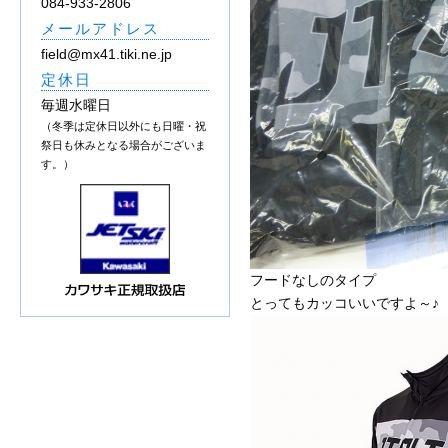
084-933-2806
メールアドレス
field@mx41.tiki.ne.jp
定休日
毎週水曜日
（冬季は定休日以外にも日曜・祝
祭日も休みとなる場合がございま
す。）
フードなしのタイプ
とってもカッコいいですよ～♪