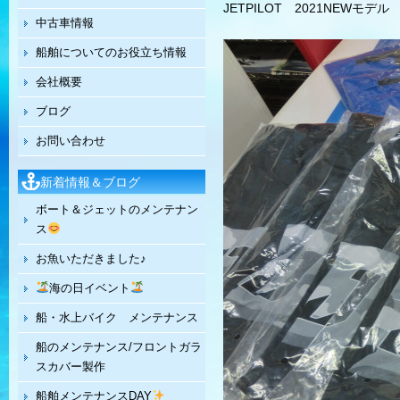
JETPILOT 2021NEWモ
中古車情報
船舶についてのお役立ち情報
会社概要
ブログ
お問い合わせ
新着情報＆ブログ
ボート＆ジェットのメンテナン
ス
お魚いただきました♪
海の日イベント
船・水上バイク メンテナンス
船のメンテナンス/フロントガラ
スカバー製作
船舶メンテナンスDAY