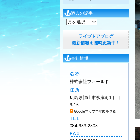
過去の記事
過
去
の
ライブドアブログ
記
最新情報を随時更新中！
事
会社情報
名称
株式会社フィールド
住所
広島県福山市柳津町1丁目
9-16
Googleマップで地図を見る
TEL
084-933-2808
FAX