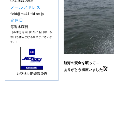
084-933-2806
メールアドレス
field@mx41.tiki.ne.jp
定休日
毎週水曜日
（冬季は定休日以外にも日曜・祝
祭日も休みとなる場合がございま
す。）
航海の安全を願って…
ありがとう御座いました