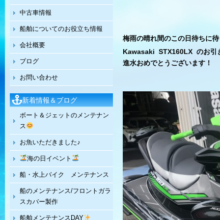
中古車情報
船舶についてのお役立ち情報
梅雨の晴れ間のこの日待ちに待
会社概要
Kawasaki STX160LX の
ブログ
進水おめでとうございます！
お問い合わせ
新着情報＆ブログ
ボート＆ジェットのメンテナン
ス
お魚いただきました♪
海の日イベント
船・水上バイク メンテナンス
船のメンテナンス/フロントガラ
スカバー製作
船舶メンテナンスDAY