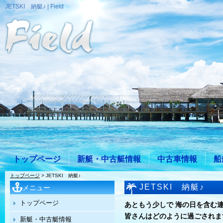
JETSKI 納艇♪ | Field
トップページ
新艇・中古艇情報
中古車情報
船
トップページ
> JETSKI 納艇♪
JETSKI 納艇♪
メニュー
トップページ
あともう少しで 海の日を含む
皆さんはどのように過ごされま
新艇・中古艇情報