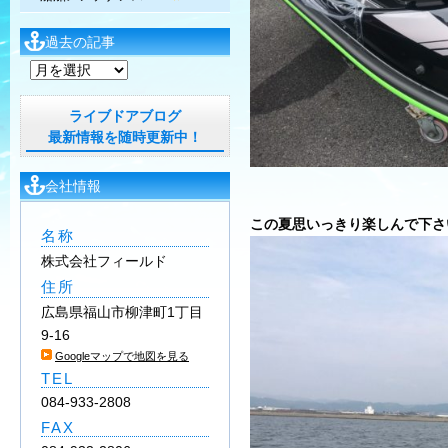
過去の記事
過
去
の
ライブドアブログ
記
最新情報を随時更新中！
事
会社情報
この夏思いっきり楽しんで下さいね(
名称
株式会社フィールド
住所
広島県福山市柳津町1丁目
9-16
Googleマップで地図を見る
TEL
084-933-2808
FAX