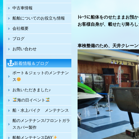
中古車情報
ﾄﾚｰﾗに船体をのせたままお預
船舶についてのお役立ち情報
お客様自身が、載せたり降ろした
会社概要
ブログ
車検整備のため、天井クレーン
お問い合わせ
新着情報＆ブログ
ボート＆ジェットのメンテナン
ス
お魚いただきました♪
海の日イベント
船・水上バイク メンテナンス
船のメンテナンス/フロントガラ
スカバー製作
船舶メンテナンスDAY