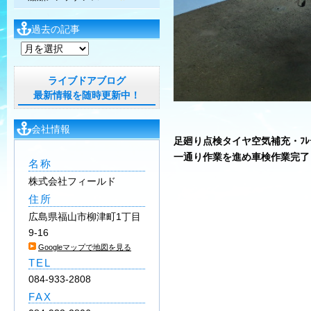
過去の記事
過
去
の
ライブドアブログ
記
最新情報を随時更新中！
事
会社情報
足廻り点検タイヤ空気補充・ﾌﾚ
一通り作業を進め車検作業完了
名称
株式会社フィールド
住所
広島県福山市柳津町1丁目
9-16
Googleマップで地図を見る
TEL
084-933-2808
FAX