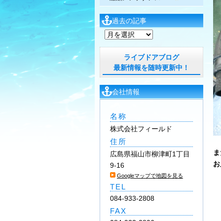
過去の記事
過
去
の
ライブドアブログ
記
最新情報を随時更新中！
事
会社情報
名称
株式会社フィールド
住所
ま
広島県福山市柳津町1丁目
お
9-16
Googleマップで地図を見る
TEL
084-933-2808
FAX