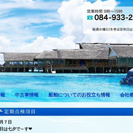
情報
中古車情報
船舶についてのお役立ち情報
会社
定期点検項目
７月７日
日は七夕で～す❤︎