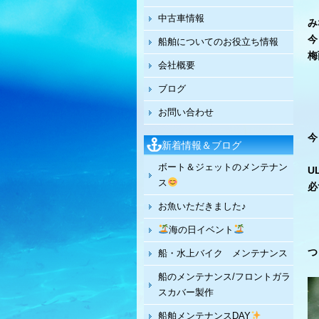
中古車情報
み
今
船舶についてのお役立ち情報
梅
会社概要
ブログ
お問い合わせ
今
新着情報＆ブログ
ボート＆ジェットのメンテナン
U
ス
必
お魚いただきました♪
海の日イベント
つ
船・水上バイク メンテナンス
船のメンテナンス/フロントガラ
スカバー製作
船舶メンテナンスDAY