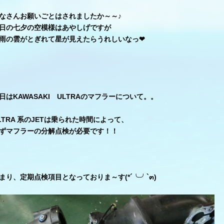
なさんお願いごとはされましたか～～♪
日の七夕の空模様はあやしげですが
雨の雲がとぎれて星が見えたらうれしいなっ❤︎
日はKAWASAKI ULTRAのマフラーについて。。
LTRA 系のJETは乗られた時間によって、
ずマフラーの分解点検が必要です！！
まり、
定期点検項目となっておりま～す(*´╰╯`๓)