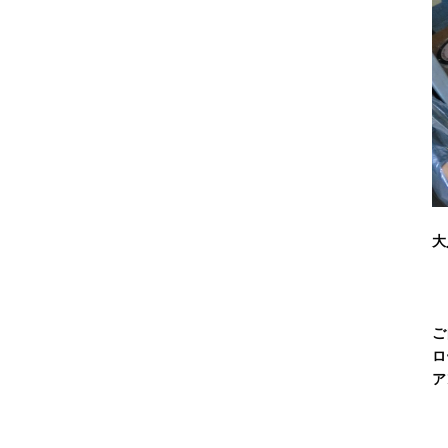
大
ご
ロ
ア