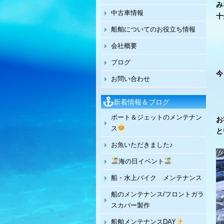
み
中古車情報
十
船舶についてのお役立ち情報
会社概要
ブログ
今
お問い合わせ
新着情報＆ブログ
ボート＆ジェットのメンテナン
お
ス
と
お魚いただきました♪
海の日イベント
船・水上バイク メンテナンス
船のメンテナンス/フロントガラ
スカバー製作
船舶メンテナンスDAY