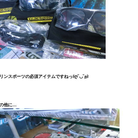
リンスポーツの必須アイテムですねっ꒰ღ˘◡˘ற꒱
の他に…