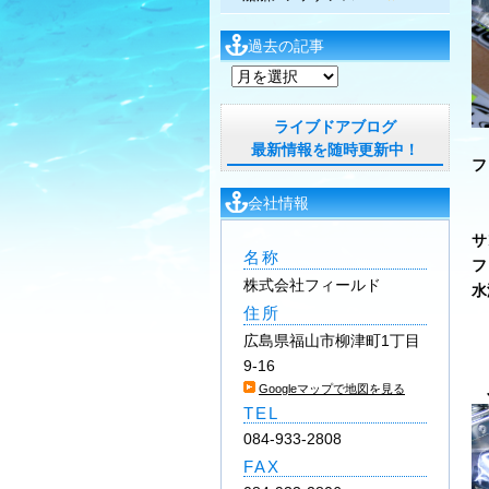
過去の記事
過
去
の
ライブドアブログ
記
最新情報を随時更新中！
フ
事
会社情報
サ
名称
フ
株式会社フィールド
水
住所
広島県福山市柳津町1丁目
9-16
Googleマップで地図を見る
J
TEL
084-933-2808
FAX