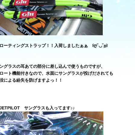
ローティングストラップ！！入荷しましたぁぁ ꒰ღ˘◡˘ற꒱
ングラスの耳あての部分に差し込んで使うものですが、
ロート機能付きなので、水面にサングラスが投げだされても
没による紛失を防げますよっ！！
ETPILOT サングラスも入ってます♪♪